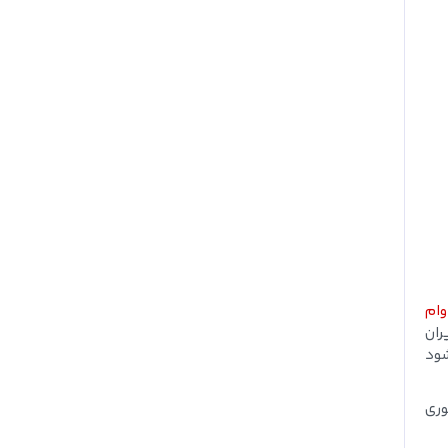
وام
ران
شود
وری