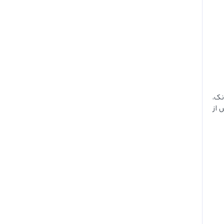
نک،
 از