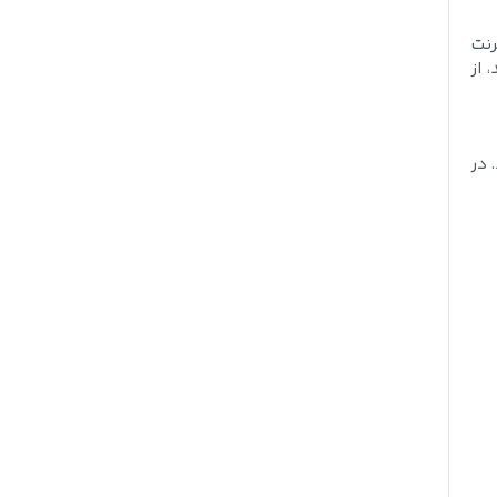
رنت
 از
 در