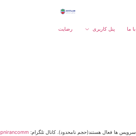
ا ما
پنل کاربری
رضایت
رویس ها فعال هستند(حجم نامحدود). کانال تلگرام:
vpnirancomm@