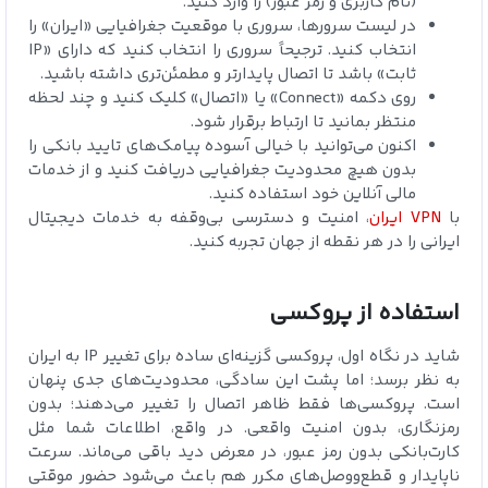
(نام کاربری و رمز عبور) را وارد کنید.
در لیست سرورها، سروری با موقعیت جغرافیایی «ایران» را
انتخاب کنید. ترجیحاً سروری را انتخاب کنید که دارای «IP
ثابت» باشد تا اتصال پایدارتر و مطمئن‌تری داشته باشید.
روی دکمه «Connect» یا «اتصال» کلیک کنید و چند لحظه
منتظر بمانید تا ارتباط برقرار شود.
اکنون می‌توانید با خیالی آسوده پیامک‌های تایید بانکی را
بدون هیچ محدودیت جغرافیایی دریافت کنید و از خدمات
مالی آنلاین خود استفاده کنید.
با
VPN
ایران
، امنیت و دسترسی بی‌وقفه به خدمات دیجیتال
ایرانی را در هر نقطه از جهان تجربه کنید.
استفاده از پروکسی
شاید در نگاه اول، پروکسی گزینه‌ای ساده برای تغییر IP به ایران
به نظر برسد؛ اما پشت این سادگی، محدودیت‌های جدی پنهان
است. پروکسی‌ها فقط ظاهر اتصال را تغییر می‌دهند؛ بدون
رمزنگاری، بدون امنیت واقعی. در واقع، اطلاعات شما مثل
کارت‌بانکی بدون رمز عبور، در معرض دید باقی می‌ماند. سرعت
ناپایدار و قطع‌و‌وصل‌های مکرر هم باعث می‌شود حضور موقتی