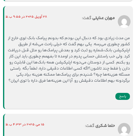
28 آوریل 2025 در 9:55 ب.ظ
مهران عنایتی
گفت:
من مدت زیادی بود که دنبال این بودم که بدونم پیامک بانک توی خارج از
کشور چطوری می‌رسه. یکی بهم گفت که خیلی راحت می‌شه از طریق
اپلیکیشن بانک،شماره رو ثبت کرد و بعدش پیامک‌ها رو مثل قبل دریافت
کرد. ولی خب راستش حسابی پدرم در اومده تا بفهمم چطوری باید این کار
رو بکنم. کسی از دوستان می‌دونه اپلیکیشن همه بانک‌ها این قابلیت رو
دارن یا فقط چند تاشون؟اگه کسی اطلاعات دقیقی داره، لطفاً بگه. راستی
مسئله هزینه‌ها چیه؟ شنیدم برای پیامک‌ها ممکنه هزینه بیاد،یکی
برگردونه بهم اطلاعات دقیقش رو. آیا این هزینه‌ها فرق داره با توی ایران؟
پاسخ
15 می 2025 در 4:33 ب.ظ
حلما شکری
گفت: