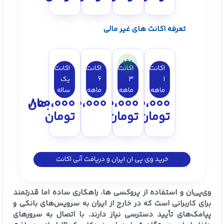
تعرفه اکانت های غیر مالی
اکانت
اکانت
اکانت
اکانت
1
3
6
یک
ماهه
ماهه
ماهه
ساله
150،000
250،000
450،000
800،000
تومان
تومان
تومان
تومان
خرید وی پی ان ایران و دریافت آنی اکانت
وی‌پی‌ان و استفاده از پروکسی ها، راهکاری ساده اما قدرتمند
برای کاربرانی است که در خارج از ایران به سرویس‌های بانکی و
پیامک‌های تأیید دسترسی نیاز دارند. با اتصال به سرورهای