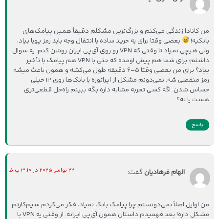
من کانادا زندگی می‌کنم و بزرگ‌ترین مشکلم دقیقاً همین پیامک‌های
بانکیه!
بعضی وقتا برای یه خرید ساده یا انتقال وجه باید رمز پویا بیاد،
ولی هیچی نمیاد تا وقتی که VPN رو روی آی‌پی ایران روشن کنم. یه سوال
داشتم: برای شما هم پیش اومده که حتی با VPN هم پیامک با تأخیر
بیاد؟ برای من بعضی وقتا ۵–۶ دقیقه طول می‌کشه و همون باعث میشه
رمز منقضی شه. نمی‌دونم مشکل از اپراتوره یا بانک‌ها روی IP خیلی
حساس شدن. اگه کسی تجربه مشابه داره بگه ببینم راه‌حل قطعی‌تری
هست یا نه؟
پاسخ
22 نوامبر 2025 در 3:10 ب.ظ
الهام فرهادیان
گفت:
من اوایل اصلاً نمی‌دونستم چرا پیامک بانک نمیاد، فکر می‌کردم سیم‌کارتم
مشکل داره! بعد فهمیدم داستان همون آی‌پی ایرانه. از وقتی یه VPN با