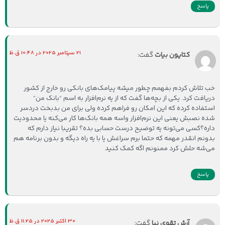
پاسخ
21 سپتامبر 2025 در 10:48 ق.ظ
کتایون بیات
گفت:
خب تلاش کردم بفهمم چطور میشه پیامک‌های بانکی رو خارج از کشور
دریافت کرد. یکی از بچه‌ها گفت که از یه نرم‌افزار به اسم “بانک من”
استفاده کرده که این امکان رو فراهم کرده ولی برای من بدبخت دردسر
شده نصبش یعنی این نرم‌افزار واسه همه بانک‌ها کار می‌کنه یا محدودیت
داره؟کسی می‌تونه یه توضیح درست حسابی بده؟ تقریبا نیاز دارم که
بدونم انقدر مهمه که حتما برم سراغش یا با یه راه دیگه و بدون برنامه هم
می‌شه حلش کرد ممنونم اگه کمک کنید
پاسخ
30 اکتبر 2025 در 11:25 ق.ظ
آرش تقوی نیا
گفت: