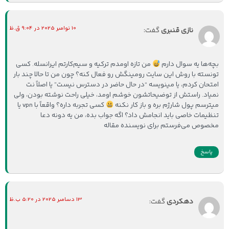
10 نوامبر 2025 در 9:04 ق.ظ
نازی قنبری
گفت:
بچه‌ها یه سوال دارم
من تازه اومدم ترکیه و سیم‌کارتم ایرانسله. کسی
تونسته با روش این سایت رومینگش رو فعال کنه؟ چون من تا حالا چند بار
امتحان کردم، یا مینویسه “در حال حاضر در دسترس نیست” یا اصلاً نت
نمیاد. راستش از توضیحاتشون خوشم اومد، خیلی راحت نوشته بودن، ولی
میترسم پول شارژم بره و باز کار نکنه
کسی تجربه داره؟ واقعاً با vpn یا
تنظیمات خاصی باید انجامش داد؟ اگه جواب بده، من یه دونه دعا
مخصوص می‌فرستم برای نویسنده مقاله
پاسخ
13 دسامبر 2025 در 5:20 ب.ظ
دهکردی
گفت: