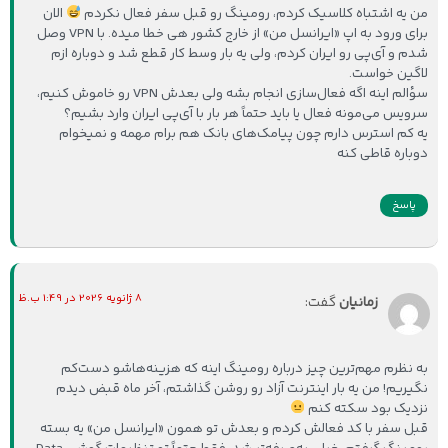
من یه اشتباه کلاسیک کردم، رومینگ رو قبل سفر فعال نکردم
الان
برای ورود به اپ «ایرانسل من» از خارج کشور هی خطا میده. با VPN وصل
شدم و آی‌پی رو ایران کردم، ولی یه بار وسط کار قطع شد و دوباره ازم
لاگین خواست.
سؤالم اینه اگه فعال‌سازی انجام بشه ولی بعدش VPN رو خاموش کنیم،
سرویس می‌مونه فعال یا باید حتماً هر بار با آی‌پی ایران وارد بشیم؟
یه کم استرس دارم چون پیامک‌های بانک هم برام مهمه و نمیخوام
دوباره قاطی کنه
پاسخ
8 ژانویه 2026 در 1:49 ب.ظ
زمانیان
گفت:
به نظرم مهم‌ترین چیز درباره رومینگ اینه که هزینه‌هاشو دست‌کم
نگیریم! من یه بار اینترنت آزاد رو روشن گذاشتم، آخر ماه قبض دیدم
نزدیک بود سکته کنم
قبل سفر با کد فعالش کردم و بعدش تو همون «ایرانسل من» یه بسته