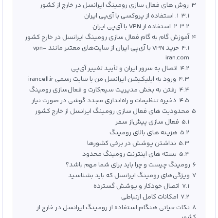
3
روش‌ های فعال سازی رومینگ ایرانسل در خارج از کشور
3.1
1. استفاده از پروکسی با آی‌پی ایران
3.2
2. استفاده از VPN با آی‌پی ایران
4
آموزش گام‌ به‌ گام فعال‌ سازی رومینگ ایرانسل در خارج کشور
4.1
خرید VPN با آی‌پی ایران از سایت‌های معتبر مانند vpn-
iran.com
4.2
اتصال به سرور ایران و تأیید تغییر آی‌پی
4.3
ورود به اپلیکیشن ایرانسل من یا سایت رسمی irancell.ir
4.4
رفتن به بخش مدیریت سیم‌کارت و فعال‌سازی رومینگ
4.5
ذخیره تنظیمات و راه‌اندازی مجدد گوشی در صورت نیاز
5
محدودیت‌ های فعال‌ سازی رومینگ ایرانسل از خارج کشور
5.1
فعال‌ سازی پیش‌از سفر
5.2
هزینه‌ های بالای رومینگ
5.3
نداشتن پوشش در برخی کشورها
5.4
بسته‌ های اینترنت رومینگ محدود
6
رومینگ چیست و چرا باید برای شما مهم باشد؟
7
ویژگی‌های رومینگ ایرانسل که باید بشناسید
7.1
اتصال خودکار و پوشش گسترده
7.2
امکانات کامل ارتباطی
8
نکات حیاتی هنگام استفاده از رومینگ ایرانسل در خارج از
کشور