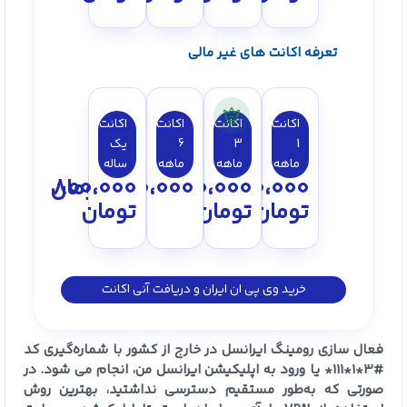
تعرفه اکانت های غیر مالی
اکانت
اکانت
اکانت
اکانت
1
3
6
یک
ماهه
ماهه
ماهه
ساله
150،000
250،000
450،000
800،000
تومان
تومان
تومان
تومان
خرید وی پی ان ایران و دریافت آنی اکانت
فعال سازی رومینگ ایرانسل در خارج از کشور با شماره‌گیری کد
#3*1*111* یا ورود به اپلیکیشن ایرانسل من، انجام می شود. در
صورتی که به‌طور مستقیم دسترسی نداشتید، بهترین روش