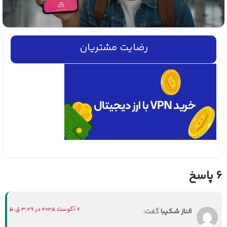
رضایت مشتریان
6 پاسخ
7 آگوست 2025 در 3:29 ق.ظ
الناز شکیبا
گفت: