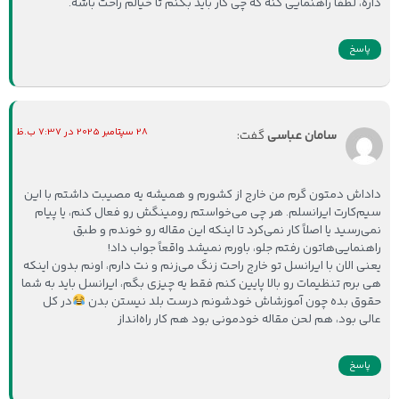
داره، لطفاً راهنمایی کنه که چی کار باید بکنم تا خیالم راحت باشه.
پاسخ
28 سپتامبر 2025 در 7:37 ب.ظ
سامان عباسی
گفت:
داداش دمتون گرم من خارج از کشورم و همیشه یه مصیبت داشتم با این
سیم‌کارت ایرانسلم. هر چی می‌خواستم رومینگش رو فعال کنم، یا پیام
نمی‌رسید یا اصلاً کار نمی‌کرد تا اینکه این مقاله رو خوندم و طبق
راهنمایی‌هاتون رفتم جلو، باورم نمیشد واقعاً جواب داد!
یعنی الان با ایرانسل تو خارج راحت زنگ می‌زنم و نت دارم، اونم بدون اینکه
هی برم تنظیمات رو بالا پایین کنم فقط یه چیزی بگم، ایرانسل باید به شما
حقوق بده چون آموزشاش خودشونم درست بلد نیستن بدن
در کل
عالی بود، هم لحن مقاله خودمونی بود هم کار راه‌انداز
پاسخ