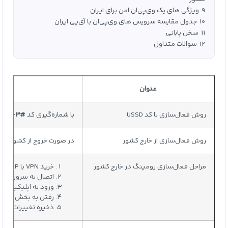
9
ویژگی‌ های یک وی‌پی‌ان امن برای ایران
10
جدول مقایسه سرویس‌ های وی‌پی‌ان با آی‌پی ایران
11
سخن پایانی
12
سوالات متداول
عنوان
روش فعال‌سازی با کد USSD
با شماره‌گیری کد ‎
111*1*3#
روش فعال‌سازی از خارج کشور
در صورت خروج از کشور بدون فعال‌سازی، استفاده از VPN ب
مراحل فعال‌سازی رومینگ در خارج کشور
خرید VPN با IP ثابت ایران از سرویس‌های وی پی ان ایران
اتصال به سرور ایران و بررسی
ورود به اپلیکیشن ا
رفتن به بخش مدیری
ذخیره تغییرات و را