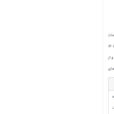
 خدمات
پس‌از انتخاب سرویس VPN، آن را دانلود و نصب کنید. پس‌از نصب، وارد تنظیمات شوید و سرور ایران با IP
 از
های
ه