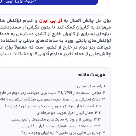
خرید وی پی ان 
برای حل چالش اتصال به
ای پی ایران
می‌تواند به کاربران کمک کند تا بدون نگرانی از مسدود‌شد
نیازهای بسیاری از کاربران خارج از کشور، دسترسی به خدمات
تراکنش‌های بانکی، ورود به سامانه‌های دولتی یا استفاده از 
دریافت رمز دوم در خارج از کشور است که معمولاً برای انج
چالش‌هایی از جمله تغییر مداوم آدرس IP و مشکلات دسترسی به سرویس‌های ایرانی روبه‌رو شود.
فهرست مقاله:
1
راهنمای صوتی
2
مراحل استفاده از VPN با IP ثابت برای دریافت رمز دوم در خارج از کشور
3
نکات امنیتی برای حفظ حریم خصوصی هنگام استفاده از VPN یا پروکسی
3.1
استفاده از رمزهای عبور پیچیده و تغییر دوره‌ای آن‌ها
3.2
فعال‌کردن احراز هویت دو مرحله‌ای
3.3
پرهیز از ورود به سایت‌های مشکوک یا غیررسمی
3.4
استفاده از برنامه‌های ضدبدافزار و فایروال
4
چه روش‌هایی برای تغییر IP به ایران وجود دارد؟