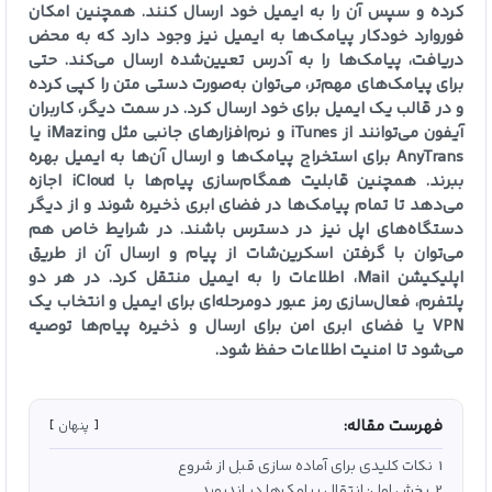
کرده و سپس آن را به ایمیل خود ارسال کنند. همچنین امکان
فوروارد خودکار پیامک‌ها به ایمیل نیز وجود دارد که به محض
دریافت، پیامک‌ها را به آدرس تعیین‌شده ارسال می‌کند. حتی
برای پیامک‌های مهم‌تر، می‌توان به‌صورت دستی متن را کپی کرده
و در قالب یک ایمیل برای خود ارسال کرد. در سمت دیگر، کاربران
آیفون می‌توانند از iTunes و نرم‌افزارهای جانبی مثل iMazing یا
AnyTrans برای استخراج پیامک‌ها و ارسال آن‌ها به ایمیل بهره
ببرند. همچنین قابلیت همگام‌سازی پیام‌ها با iCloud اجازه
می‌دهد تا تمام پیامک‌ها در فضای ابری ذخیره شوند و از دیگر
دستگاه‌های اپل نیز در دسترس باشند. در شرایط خاص هم
می‌توان با گرفتن اسکرین‌شات از پیام و ارسال آن از طریق
اپلیکیشن Mail، اطلاعات را به ایمیل منتقل کرد. در هر دو
پلتفرم، فعال‌سازی رمز عبور دومرحله‌ای برای ایمیل و انتخاب یک
VPN یا فضای ابری امن برای ارسال و ذخیره پیام‌ها توصیه
می‌شود تا امنیت اطلاعات حفظ شود.
فهرست مقاله:
پنهان
1
نکات کلیدی برای آماده‌ سازی قبل‌ از شروع
2
بخش اول: انتقال پیامک‌ها در اندروید