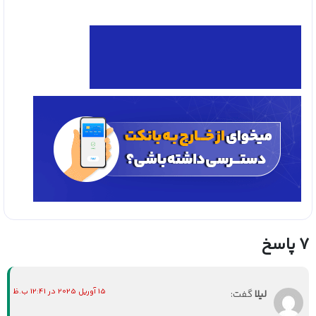
7 پاسخ
15 آوریل 2025 در 12:41 ب.ظ
لیلا
گفت: