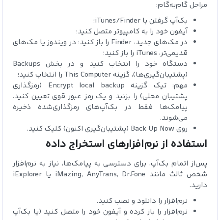
مراحل گام‌به‌گام:
بک‌آپ گرفتن با iTunes/Finder؛
آیفون خود را به کامپیوتر متصل کنید؛
در مک‌های جدید، Finder را باز کنید؛ در ویندوز یا مک‌های
قدیمی‌تر، iTunes را باز کنید؛
دستگاه خود را انتخاب کنید و در بخش Backups
(پشتیبان‌گیری‌ها)، گزینه This Computer را انتخاب کنید؛
مهم: تیک گزینه Encrypt local backup (رمزگذاری
پشتیبان محلی) را بزنید و یک رمز عبور قوی تعیین کنید.
پیامک‌ها فقط در بک‌آپ‌های رمزگذاری‌شده ذخیره
می‌شوند.
روی Back Up Now (پشتیبان‌گیری اکنون) کلیک کنید.
استفاده از نرم‌افزارهای استخراج داده
پس‌از اتمام بک‌آپ، برای دسترسی به پیامک‌ها، نیاز به نرم‌افزار
شخص ثالث مانند iMazing, AnyTrans, Dr.Fone یا iExplorer
دارید.
نرم‌افزار را دانلود و نصب کنید.
نرم‌افزار را باز کرده و آیفون خود را متصل کنید (یا بک‌آپ