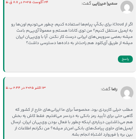
24 آگوست 2025 در 8:11 ق.ظ
سمیرا میرزایی
گفت:
اگر از iCloud برای بک‌آپ پیام‌ها استفاده کنیم، چطور می‌تونیم اون‌ها رو
به ایمیل منتقل کنیم؟ من توی کانادا هستم و معمولاً آی‌پی‌م باعث
میشه بعضی سرویس‌های ایرانی درست کار نکنن. آیا با وی‌پی‌ان ایران
میشه از طریق آی‌کلود هم راحت‌تر به داده‌ها دسترسی داشت؟
پاسخ
13 اکتبر 2025 در 2:44 ب.ظ
رضا
گفت:
مطلب خیلی کاربردی بود، مخصوصاً برای ما ایرانی‌های خارج از کشور که
گاهی حتی برای تأیید رمز بانکی به دردسر می‌افتیم. فقط کاش یه بخش
هم می‌ذاشتین درباره‌ی اینکه چطور با فعال بودن وی‌پی‌ان ایران، ارسال
ایمیل‌های حاوی پیامک‌های بانکی امن‌تر میشه؟ من نگرانم اطلاعات از
بین بره یا فوروارد اشتباه انجام بشه.