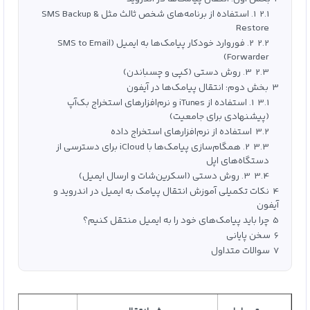
2.1
1. استفاده از برنامه‌های شخص ثالث مثل SMS Backup &
Restore
2.2
2. فوروارد خودکار پیامک‌ها به ایمیل (SMS to Email
Forwarder)
2.3
3. روش دستی (کپی و چسباندن)
3
بخش دوم: انتقال پیامک‌ها در آیفون
3.1
1. استفاده از iTunes و نرم‌افزارهای استخراج بک‌آپ
(پیشنهادی برای جامعیت)
3.2
استفاده از نرم‌افزارهای استخراج داده
3.3
2. همگام‌سازی پیامک‌ها با iCloud برای دسترسی از
دستگاه‌های اپل
3.4
3. روش دستی (اسکرین‌شات و ارسال ایمیل)
4
نکات تکمیلی آموزش انتقال پیامک‌ به ایمیل در اندروید و
آیفون
5
چرا باید پیامک‌های خود را به ایمیل منتقل کنیم؟
6
سخن پایانی
7
سوالات متداول