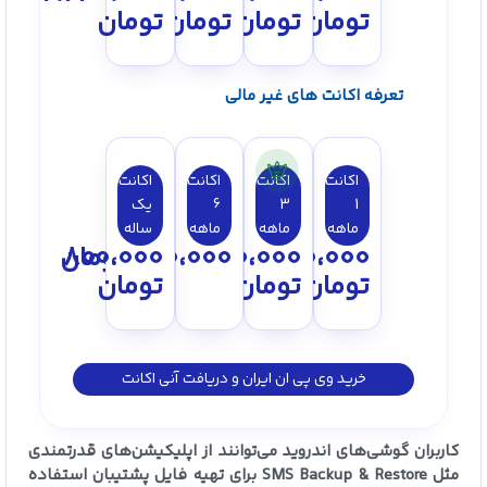
تومان
تومان
تومان
تومان
تعرفه اکانت های غیر مالی
اکانت
اکانت
اکانت
اکانت
1
3
6
یک
ماهه
ماهه
ماهه
ساله
150،000
250،000
450،000
800،000
تومان
تومان
تومان
تومان
خرید وی پی ان ایران و دریافت آنی اکانت
کاربران گوشی‌های اندروید می‌توانند از اپلیکیشن‌های قدرتمندی
مثل SMS Backup & Restore برای تهیه فایل پشتیبان استفاده