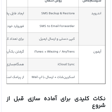
سیستم‌عامل
روش انتقال
اندروید
SMS Backup & Restore
ایجاد فایل پشتیبان از پیامک‌ها و ارسا
SMS to Email Forwarder
فوروارد خودکار پ
کپی دستی و ارسال ایمیل
برای تعداد کم پیا
آیفون
iTunes + iMazing / AnyTrans
گرفتن بک‌آپ رمزگذا
iCloud Sync
همگام‌سازی پیامک
اسکرین‌شات + ارسال با اپ Mail
از پیامک اسکرین‌شات گرفته،
نکات کلیدی برای آماده‌ سازی قبل‌ از
شروع