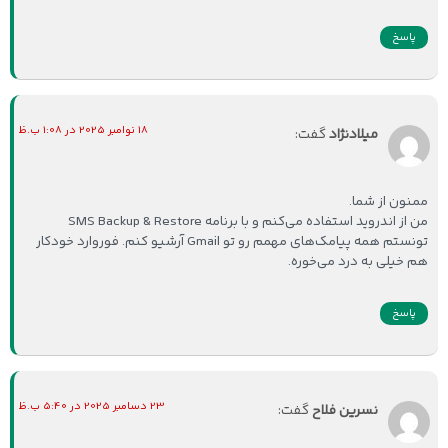
پاسخ
18 نوامبر 2025 در 1:08 ب.ظ
میلادنژاد
گفت:
ممنون از شما.
من از اندروید استفاده می‌کنم و با برنامه SMS Backup & Restore
تونستم همه پیامک‌های مهمم رو تو Gmail آرشیو کنم. فوروارد خودکار
هم خیلی به درد می‌خوره.
پاسخ
23 دسامبر 2025 در 5:40 ب.ظ
نسرین فلاح
گفت: