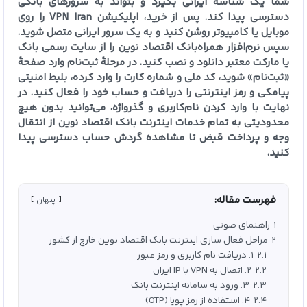
شما یک شناسهٔ ایرانی بگیرد و بتواند به سرورهای بانکی
دسترسی پیدا کند. پس از خرید، اپلیکیشن VPN Iran را روی
موبایل یا کامپیوتر روشن کنید و به یک سرور ایرانی متصل شوید.
سپس نرم‌افزار همراه‌بانک اقتصاد نوین را از سایت رسمی بانک
یا مارکت معتبر دانلود و نصب کنید. در مرحلهٔ ثبت‌نام وارد صفحهٔ
«ثبت‌نام» شوید، کد ملی و شماره کارت را وارد کرده، بلیط امنیتی
پیامکی و رمز اینترنتی را دریافت و حساب خود را فعال کنید. در
نهایت با وارد کردن نام‌کاربری و گذرواژه، می‌توانید بدون هیچ
محدودیتی به تمام خدمات اینترنت بانک اقتصاد نوین از انتقال
وجه و پرداخت قبض تا مشاهده گردش حساب دسترسی پیدا
کنید.
فهرست مقاله:
پنهان
1
راهنمای صوتی
2
مراحل فعال‌ سازی اینترنت بانک اقتصاد نوین خارج از کشور
2.1
1. دریافت نام کاربری و رمز عبور
2.2
2. اتصال به VPN با IP ایران
2.3
3. ورود به سامانه اینترنت بانک
2.4
4. استفاده از رمز پویا (OTP)