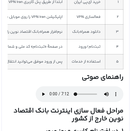
1
خرید آی‌پی ایران
ابتدا از طریق پنل کاربری VPN Iran یک سرویس IP ایرانی تهیه کنید تا دستگاه شما شناسهٔ ایرانی بگیرد.
2
فعالسازی VPN
اپلیکیشن VPN Iran را روی موبایل یا کامپیوتر روشن کرده و به سرور ایرانی متصل شوید.
3
دانلود همراه‌بانک
نرم‌افزار همراه‌بانک اقتصاد نوین را از
4
ثبت‌نام/ورود
در صفحهٔ «ثبت‌نام» کد ملی و شماره کارت
5
استفاده از خدمات
پس از ورود موفق می‌توانید انتقال وجه
راهنمای صوتی
مراحل فعال‌ سازی اینترنت بانک اقتصاد
نوین خارج از کشور