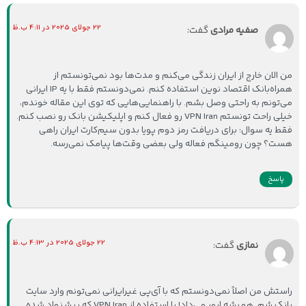
22 جولای 2025 در 4:11 ب.ظ
صفیه مرادی
گفت:
من الان خارج از ایران زندگی می‌کنم و مدت‌ها بود نمی‌تونستم از
همراه‌بانک اقتصاد نوین استفاده کنم. نمی‌دونستم فقط با یه IP ایرانی
می‌تونم به راحتی وصل بشم. با راهنمایی‌هایی که توی این مقاله خوندم،
خیلی راحت تونستم VPN Iran رو فعال کنم و اپلیکیشن بانک رو نصب کنم.
فقط یه سوال: برای دریافت رمز دوم پویا بدون سیم‌کارت ایران راهی
هست؟ چون رومینگم فعاله ولی بعضی وقت‌ها پیامک نمی‌رسه.
پاسخ
22 جولای 2025 در 4:13 ب.ظ
نمازی
گفت:
راستش من اصلاً نمی‌دونستم که با آی‌پی غیرایرانی نمی‌تونم وارد سایت
بانک شم. همیشه ارور می‌داد! با استفاده از VPN Iran که پیشنهاد شده