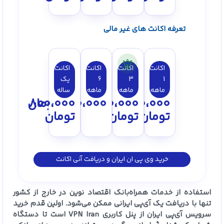
تعرفه اکانت های غیر مالی
اکانت
اکانت
اکانت
اکانت
1
3
6
یک
ماهه
ماهه
ماهه
ساله
150،000
250،000
450،000
800،000
تومان
تومان
تومان
تومان
خرید وی پی ان ایران و دریافت آنی اکانت
استفاده از خدمات همراه‌بانک اقتصاد نوین در خارج از کشور
تنها با دریافت یک آی‌پی ایرانی ممکن می‌شود. اولین قدم خرید
سرویس آی‌پی ایران از پنل کاربری VPN Iran است تا دستگاه