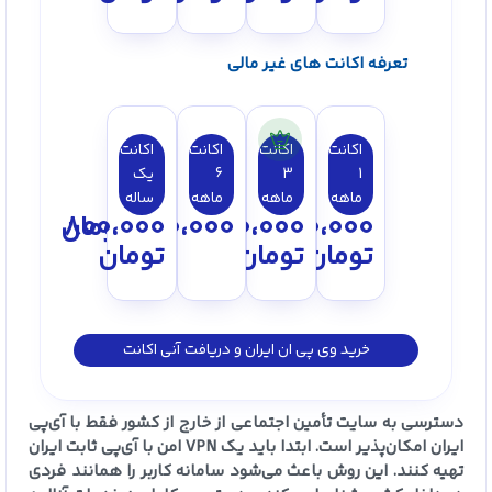
تعرفه اکانت های غیر مالی
اکانت
اکانت
اکانت
اکانت
1
3
6
یک
ماهه
ماهه
ماهه
ساله
150،000
250،000
450،000
800،000
تومان
تومان
تومان
تومان
خرید وی پی ان ایران و دریافت آنی اکانت
دسترسی به سایت تأمین اجتماعی از خارج از کشور فقط با آی‌پی
ایران امکان‌پذیر است. ابتدا باید یک VPN امن با آی‌پی ثابت ایران
تهیه کنند. این روش باعث می‌شود سامانه کاربر را همانند فردی