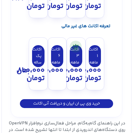
تومان
تومان
تومان
تومان
تعرفه اکانت های غیر مالی
اکانت
اکانت
اکانت
اکانت
1
3
6
یک
ماهه
ماهه
ماهه
ساله
150،000
250،000
450،000
800،000
تومان
تومان
تومان
تومان
خرید وی پی ان ایران و دریافت آنی اکانت
در این راهنمای گام‌به‌گام، مراحل فعال‌سازی نرم‌افزار OpenVPN
روی دستگاه‌های اندرویدی از ابتدا تا انتها تشریح شده است. در