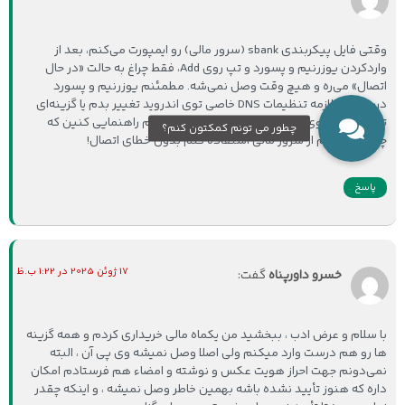
وقتی فایل پیکربندی sbank (سرور مالی) رو ایمپورت می‌کنم، بعد از
واردکردن یوزرنیم و پسورد و تپ روی Add، فقط چراغ به حالت «در حال
اتصال» می‌ره و هیچ وقت وصل نمی‌شه. مطمئنم یوزرنیم و پسورد
درستن. آیا لازمه تنظیمات DNS خاصی توی اندروید تغییر بدم یا گزینه‌ای
توی خود اپن‌وی‌پی‌ان فعال بشه؟ ممنون می‌شم راهنمایی کنین که
چطور می‌تونم از سرور مالی استفاده کنم بدون خطای اتصال!
پاسخ
17 ژوئن 2025 در 1:22 ب.ظ
خسرو داورپناه
گفت:
با سلام و عرض ادب ، ببخشید من یکماه مالی خریداری کردم و همه گزینه
ها رو هم درست وارد میکنم ولی اصلا وصل نمیشه وی پی آن ، البته
نمی‌دونم جهت احراز هویت عکس و نوشته و امضاء هم فرستادم امکان
داره که هنوز تأیید نشده باشه بهمین خاطر وصل نمیشه ، و اینکه چقدر