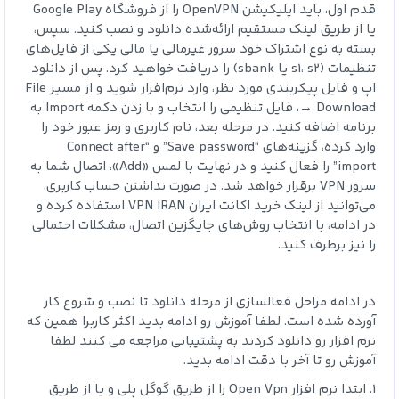
قدم اول، باید اپلیکیشن OpenVPN را از فروشگاه Google Play
یا از طریق لینک مستقیم ارائه‌شده دانلود و نصب کنید. سپس،
بسته به نوع اشتراک خود سرور غیرمالی یا مالی یکی از فایل‌های
تنظیمات (s1، s2 یا sbank) را دریافت خواهید کرد. پس از دانلود
اپ و فایل پیکربندی مورد نظر، وارد نرم‌افزار شوید و از مسیر File
→ Download، فایل تنظیمی را انتخاب و با زدن دکمه Import به
برنامه اضافه کنید. در مرحله بعد، نام کاربری و رمز عبور خود را
وارد کرده، گزینه‌های “Save password” و “Connect after
import” را فعال کنید و در نهایت با لمس «Add»، اتصال شما به
سرور VPN برقرار خواهد شد. در صورت نداشتن حساب کاربری،
می‌توانید از لینک خرید اکانت ایران VPN IRAN استفاده کرده و
در ادامه، با انتخاب روش‌های جایگزین اتصال، مشکلات احتمالی
را نیز برطرف کنید.
در ادامه مراحل فعالسازی از مرحله دانلود تا نصب و شروع کار
آورده شده است. لطفا آموزش رو ادامه بدید اکثر کاربرا همین که
نرم افزار رو دانلود کردند به پشتیبانی مراجعه می کنند لطفا
آموزش رو تا آخر با دقت ادامه بدید.
1. ابتدا نرم افزار Open Vpn را از طریق گوگل پلی و یا از طریق