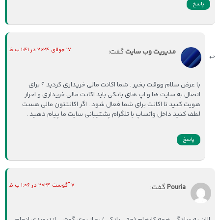
پاسخ
17 جولای 2024 در 1:41 ب.ظ
مدیریت وب سایت
گفت:
با عرض سلام ووقت بخیر . شما اکانت مالی خریداری کردید ؟ برای
اتصال به سایت ها و اپ های بانکی باید اکانت مالی خریداری و احراز
هویت کنید تا اکانت برای شما فعال شود . اگر اکانتتون مالی هست
لطف کنید داخل واتساپ یا تلگرام پشتیبانی سایت ما پیام دهید .
پاسخ
7 آگوست 2024 در 1:06 ب.ظ
Pouria
گفت:
الان به سادگی همه کارهام (حتی بانکی) رو از روی گوشی اندرویدی انجام