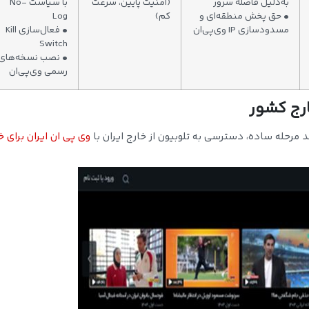
به‌دلیل فاصله سرور
(امنیت پایین، سرعت
با سیاست No-
• حق پخش منطقه‌ای و
کم)
Log
مسدودسازی IP وی‌پی‌ان
• فعال‌سازی Kill
Switch
• نصب نسخه‌های
رسمی وی‌پی‌ان
ارج کشور
ند مرحله ساده، دسترسی به تلوبیون از خارج ایران با
وی پی ان ایران برای خ