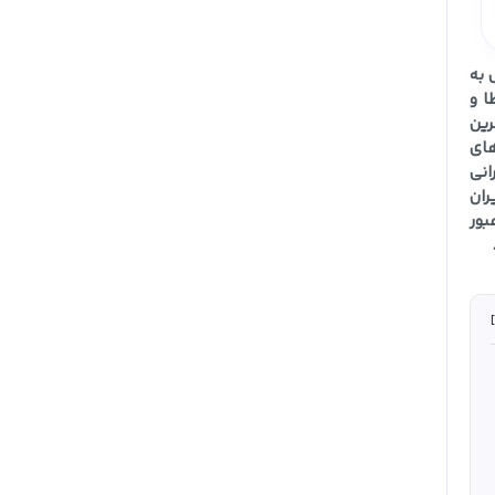
 به
ا و
رین
های
ی (GeoIP) عمل کرده و به کاربران با IP غیرایرانی
ک وی‌پی‌ان (VPN) با سرور ایران
وه بر عبور